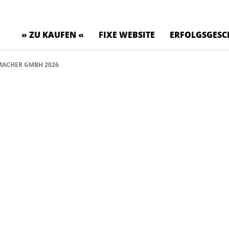
» ZU KAUFEN «
FIXE WEBSITE
ERFOLGSGESC
ACHER GMBH 2026