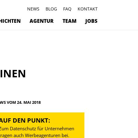
NEWS
BLOG
FAQ
KONTAKT
HICHTEN
AGENTUR
TEAM
JOBS
EINEN
WS VOM 24. MAI 2018
AUF DEN PUNKT:
Zum Datenschutz für Unternehmen
tragen auch Werbeagenturen bei.