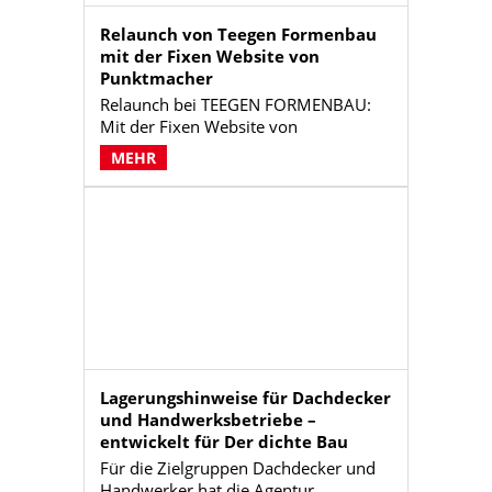
aufzubauen.
Relaunch von Teegen Formenbau
mit der Fixen Website von
Punktmacher
Relaunch bei TEEGEN FORMENBAU:
Mit der Fixen Website von
Punktmacher ist eine neue
MEHR
Unternehmenswebsite entstanden, die
im „Look and Feel“ dem Unternehmen
TEEGEN FORMENBAU zu 100%
entspricht.
Lagerungshinweise für Dachdecker
und Handwerksbetriebe –
entwickelt für Der dichte Bau
Für die Zielgruppen Dachdecker und
Handwerker hat die Agentur