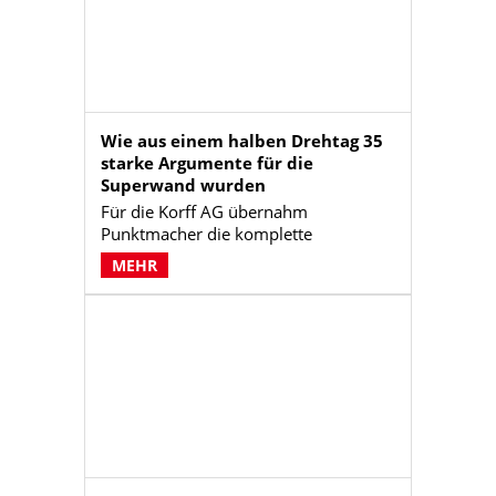
Klickrate – ein einfaches Tool mit
großer Wirkung.
Wie aus einem halben Drehtag 35
starke Argumente für die
Superwand wurden
Für die Korff AG übernahm
Punktmacher die komplette
Organisation und Umsetzung eines
MEHR
Videodrehs – mit dem Ziel, Mythen
und Vorurteile rund um das Thema
Schimmel aus dem Weg zu räumen
und die Superwand als effektive
Lösung zu positionieren. Innerhalb
weniger Stunden entstanden über 35
Video-Snippets. Der Content ist nun
vielseitig einsetzbar und langfristig
nutzbar – auf Websites, in Social
Media oder im Vertrieb.