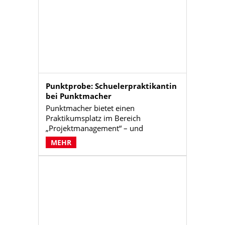
hatte. Besonders gefallen haben ihm
die praxisnahen Aufgaben und die
offene, teamorientierte Atmosphäre.
Punktprobe: Schuelerpraktikantin
bei Punktmacher
Punktmacher bietet einen
Praktikumsplatz im Bereich
„Projektmanagement“ – und
Schülerpraktikantin Frieda nutzt diese
MEHR
Woche, um einen Einblick in den
Agenturalltag zu gewinnen.