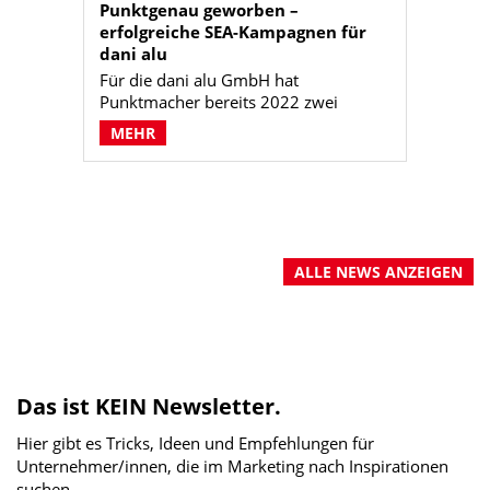
Punktgenau geworben –
erfolgreiche SEA-Kampagnen für
dani alu
Für die dani alu GmbH hat
Punktmacher bereits 2022 zwei
zielgruppenspezifische SEA-
MEHR
Kampagnen umgesetzt und messbare
Ergebnissen mit
überdurchschnittlichen Clickrates von
über 10 % erreicht. Durch
kontinuierliche Optimierung konnte
die Sichtbarkeit zuletzt deutlich
ALLE NEWS ANZEIGEN
gesteigert werden. Das positive
Kundenfeedback bestätigt: die Google
Ads von dani alu wirken.
Das ist KEIN Newsletter.
Hier gibt es Tricks, Ideen und Empfehlungen für
Unternehmer/innen, die im Marketing nach Inspirationen
suchen.