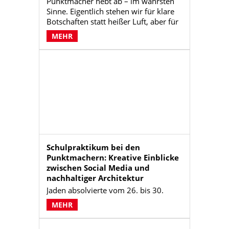
Punktmacher hebt ab – im wahrsten
Sinne. Eigentlich stehen wir für klare
Botschaften statt heißer Luft, aber für
„PunktmachAir“ machen wir mal eine
MEHR
Ausnahme.
Schulpraktikum bei den
Punktmachern: Kreative Einblicke
zwischen Social Media und
nachhaltiger Architektur
Jaden absolvierte vom 26. bis 30.
Januar ein Schülerpraktikum bei den
MEHR
Punktmachern, nachdem er dort
bereits 2024 erste Einblicke erhalten