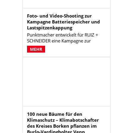
Foto- und Video-Shooting zur
Kampagne Batteriespeicher und
Lastspitzenkappung
Punktmacher entwickelt für RUIZ +
SCHNEIDER eine Kampagne zur
Lastspitzenkappung mit
MEHR
Foto-/Videoshooting, Mailing und
Online-Maßnahmen, um
Unternehmen das große
Einsparpotenzial durch
Batteriespeicher aufzuzeigen.
100 neue Bäume für den
Klimaschutz – Klimabotschafter
des Kreises Borken pflanzen im
Burlo-Vardingholter Venn