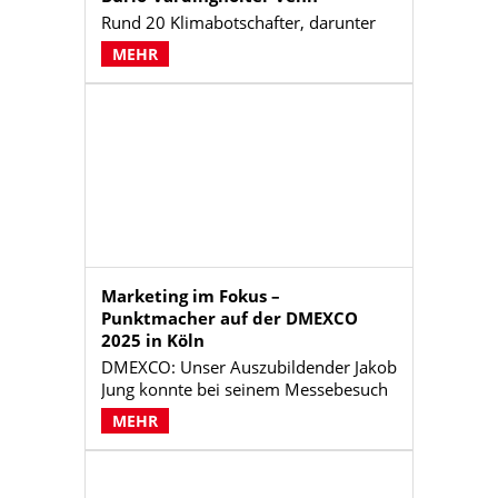
Rund 20 Klimabotschafter, darunter
André Brömmel, pflanzten 100
MEHR
Stieleichen und Hainbuchen im Burlo-
Vardingholter Venn. Die Aktion stärkt
Biodiversität, setzt ein Zeichen für
Klima- und Naturschutz und fördert
Engagement.
Marketing im Fokus –
Punktmacher auf der DMEXCO
2025 in Köln
DMEXCO: Unser Auszubildender Jakob
Jung konnte bei seinem Messebesuch
wertvolle Erfahrungen und
MEHR
mitnehmen. Eine der wertvollsten
Erkenntnisse war die, dass die
Relevanz im Marketing viel mehr wert