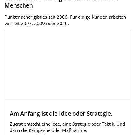
Menschen
Punktmacher gibt es seit 2006. Für einige Kunden arbeiten
wir seit 2007, 2009 oder 2010.
Kampagne:
Am Anfang ist die Idee oder Strategie.
„Über 10 Millionen Deutsche haben eine Leiche im
Zuerst entsteht eine Idee, eine Strategie oder Taktik. Und
Keller“ für die August Brötje GmbH.
dann die Kampagne oder Maßnahme.