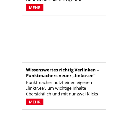
Punktmacher im Auftrag von Der
MEHR
dichte Bau Lagerungshinweise für
Polymerbitumen- und
Bitumenbahnen entwickelt. Diese
Hinweise sind für die Platzierung
direkt am Regal im Handwerksbetrieb
konzipiert.
Wissenswertes richtig Verlinken –
Punktmachers neuer „linktr.ee“
Punktmacher nutzt einen eigenen
„linktr.ee“, um wichtige Inhalte
übersichtlich und mit nur zwei Klicks
erreichbar zu machen. Statt Nutzer auf
MEHR
die Startseite zu schicken, führt der
Link gezielt zu relevanten
Informationen. Das verbessert die
Customer-Journey und steigert die