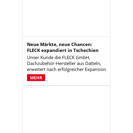
ist als die Reichweite.
Neue Märkte, neue Chancen:
FLECK expandiert in Tschechien
Unser Kunde die FLECK GmbH,
Dachzubehör-Hersteller aus Datteln,
erweitert nach erfolgreicher Expansion
in die BeNeLux-Länder ihre
MEHR
Geschäftstätigkeit auf den
tschechischen Markt. Wir
Punktmacher unterstützten den
Markteintritt mit einer sprachlich und
kulturell angepassten
Kommunikationsmaßnahmen wie
Landingpage, Printmaterialien für den
Handel und einer E-Mail-Newsletter-
Serie, um Sichtbarkeit und Vertrauen