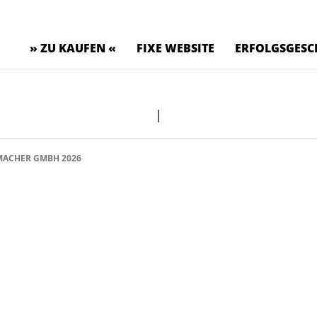
» ZU KAUFEN «
FIXE WEBSITE
ERFOLGSGESC
|
ACHER GMBH 2026