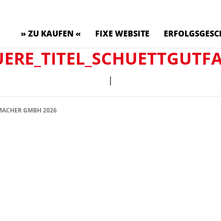
» ZU KAUFEN «
FIXE WEBSITE
ERFOLGSGESC
UERE_TITEL_SCHUETTGUTF
|
ACHER GMBH 2026