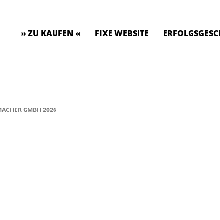
» ZU KAUFEN «
FIXE WEBSITE
ERFOLGSGESC
|
ACHER GMBH 2026