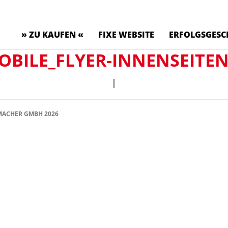
» ZU KAUFEN «
FIXE WEBSITE
ERFOLGSGESC
BILE_FLYER-INNENSEITEN
|
ACHER GMBH 2026