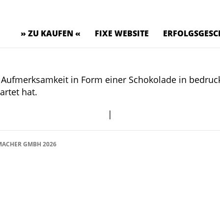
» ZU KAUFEN «
FIXE WEBSITE
ERFOLGSGESC
e Aufmerksamkeit in Form einer Schokolade in bedru
rtet hat.
|
ACHER GMBH 2026