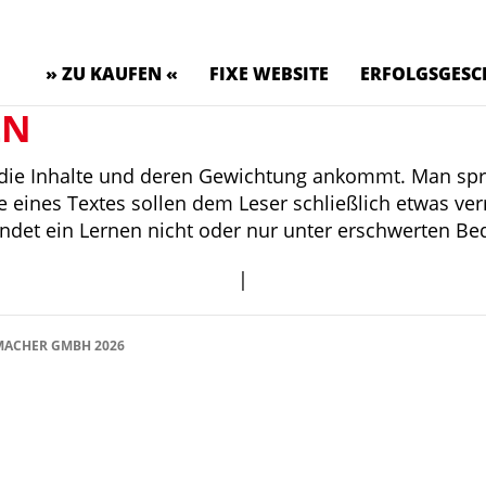
» ZU KAUFEN «
FIXE WEBSITE
ERFOLGSGESC
LN
uf die Inhalte und deren Gewichtung ankommt. Man s
 eines Textes sollen dem Leser schließlich etwas vermi
findet ein Lernen nicht oder nur unter erschwerten Bed
|
ACHER GMBH 2026