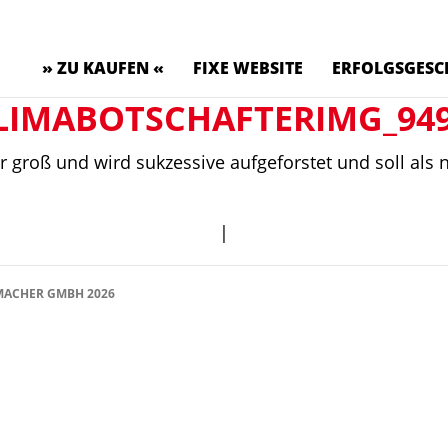
» ZU KAUFEN «
FIXE WEBSITE
ERFOLGSGESC
LIMABOTSCHAFTERIMG_94
r groß und wird sukzessive aufgeforstet und soll als 
|
ACHER GMBH 2026