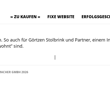
» ZU KAUFEN «
FIXE WEBSITE
ERFOLGSGESC
en. So auch für Görtzen Stolbrink und Partner, einem
wohnt“ sind.
|
ACHER GMBH 2026