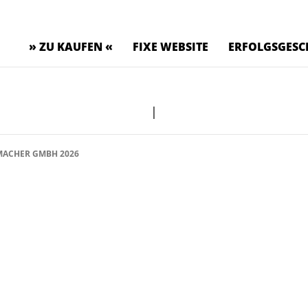
» ZU KAUFEN «
FIXE WEBSITE
ERFOLGSGESC
|
ACHER GMBH 2026