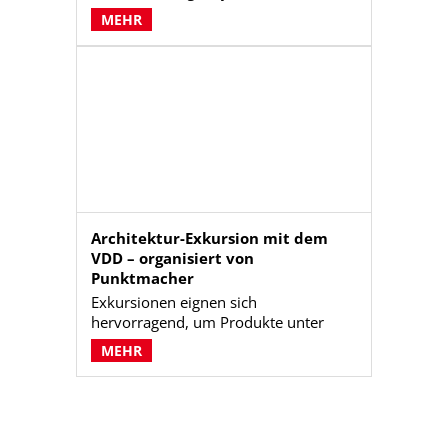
Heinrich Niggemann GmbH & Co. KG
MEHR
liefert Punktmacher eine Unterlage,
die den Außendienstmitarbeitern hilft,
bei Architekten einen kommunikativen
Punkt zu machen.
Architektur-Exkursion mit dem
VDD – organisiert von
Punktmacher
Exkursionen eignen sich
hervorragend, um Produkte unter
realen Bedingungen betrachten und
MEHR
diskutieren zu können. Das Ergebnis
liefert Zweitnutzen z.B. für
Berichterstattung, interne
Verbesserung von Prozessen oder
Produkten und Prüfung der Richtigkeit