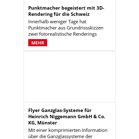
Punktmacher begeistert mit 3D-
Rendering für die Schweiz
Innerhalb weniger Tage hat
Punktmacher aus Grundrissskizzen
zwei fotorealistische Renderings
erstellt. Diese dienen dem Regionalen
MEHR
Arbeitszentrum Herzogenbuchsee bei
der Kommunikations- und
Überzeugungsarbeit für den geplanten
Neubau eines Wohnhauses als visuelle
Brücke.
Flyer Ganzglas-Systeme für
Heinrich Niggemann GmbH & Co.
KG, Münster
Mit einer komprimierten Information
über die Ganzglassysteme der