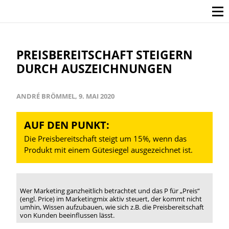
PREISBEREITSCHAFT STEIGERN
DURCH AUSZEICHNUNGEN
ANDRÉ BRÖMMEL, 9. MAI 2020
AUF DEN PUNKT:
Die Preisbereitschaft steigt um 15%, wenn das
Produkt mit einem Gütesiegel ausgezeichnet ist.
Wer Marketing ganzheitlich betrachtet und das P für „Preis“
(engl. Price) im Marketingmix aktiv steuert, der kommt nicht
umhin, Wissen aufzubauen, wie sich z.B. die Preisbereitschaft
von Kunden beeinflussen lässt.