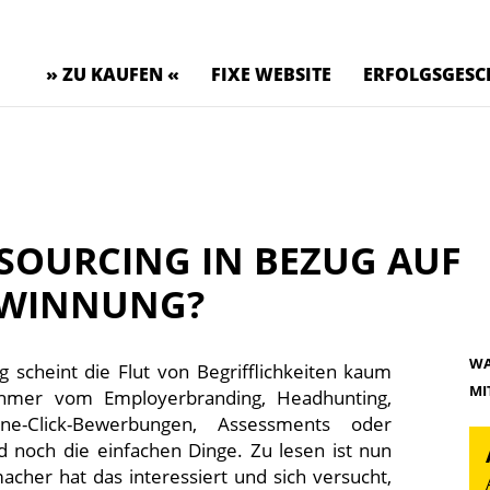
» ZU KAUFEN «
FIXE WEBSITE
ERFOLGSGESC
 SOURCING IN BEZUG AUF
EWINNUNG?
WA
scheint die Flut von Begrifflichkeiten kaum
MI
ehmer vom Employerbranding, Headhunting,
ne-Click-Bewerbungen, Assessments oder
d noch die einfachen Dinge. Zu lesen ist nun
cher hat das interessiert und sich versucht,