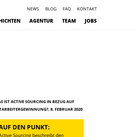
NEWS
BLOG
FAQ
KONTAKT
HICHTEN
AGENTUR
TEAM
JOBS
S IST ACTIVE SOURCING IN BEZUG AUF
TARBEITERGEWINNUNG?, 8. FEBRUAR 2020
AUF DEN PUNKT:
Active Sourcing beschreibt den