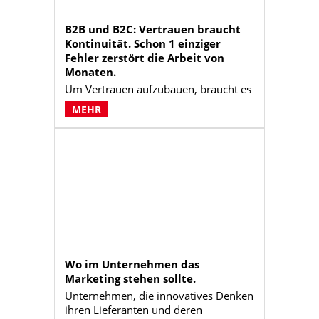
B2B und B2C: Vertrauen braucht
Kontinuität. Schon 1 einziger
Fehler zerstört die Arbeit von
Monaten.
Um Vertrauen aufzubauen, braucht es
einen langen Atem und die mehrfache
MEHR
Einhaltung von Versprechen. Ein
großer Vertrauensverlust erfolgt
dagegen bereits, wenn ein
Versprechen 1x nicht gehalten wurde.
Unternehmen können diese
Erkenntnis nutzen und Versprechen
artikulieren, wenn sie sicher sind,
diese auch einzuhalten und dagegen
bei schwierigen Aufgaben keine
Versprechungen machen. Darüber
hinaus sollten Unternehmen die Zahl
Wo im Unternehmen das
der eingehaltenen
Marketing stehen sollte.
Versprechen/Erwartungen
Unternehmen, die innovatives Denken
maximieren.
ihren Lieferanten und deren