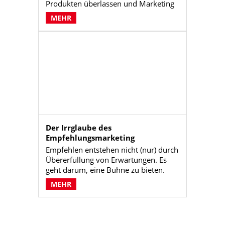
Produkten überlassen und Marketing
zugleich als notwendiges Übel
MEHR
behandeln, handeln gefährlich. Fakt
ist: jedes Unternehmen kann innovativ
sein und daraus Differenzierung und
Mehrwerte für Kunden entwickeln.
Der Irrglaube des
Empfehlungsmarketing
Empfehlen entstehen nicht (nur) durch
Übererfüllung von Erwartungen. Es
geht darum, eine Bühne zu bieten.
MEHR