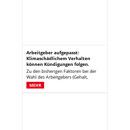
Arbeitgeber aufgepasst:
Klimaschädlichem Verhalten
können Kündigungen folgen.
Zu den bisherigen Faktoren bei der
Wahl des Arbeitgebers (Gehalt,
Karrierechancen, Teamgeist, variable
MEHR
Arbeitszeiten, Vereinbarkeit von
Familie und Beruf oder Beteiligung am
Unternehmensgewinn) ist ein Faktor
hinzugekommen, der zukünftig alle
anderen in den Schatten stellen
könnte: klimafreundliches Verhalten.
Arbeitgeber sind gut beraten,
Nachhaltigkeit im Unternehmen zu