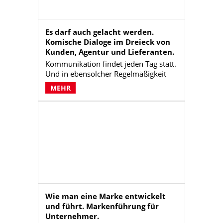
implementieren, zu dokumentieren
und im (Stellen-)Markt zu
kommunizieren.
Es darf auch gelacht werden.
Komische Dialoge im Dreieck von
Kunden, Agentur und Lieferanten.
Kommunikation findet jeden Tag statt.
Und in ebensolcher Regelmäßigkeit
passieren verbale Missverständnisse
MEHR
und Fehltritte, über die wir
schmunzeln mussten.
Wie man eine Marke entwickelt
und führt. Markenführung für
Unternehmer.