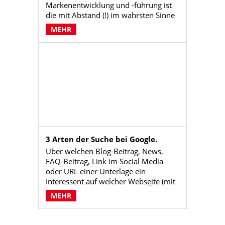
Markenentwicklung und -führung ist
die mit Abstand (!) im wahrsten Sinne
fundamentalste Arbeit, an der
MEHR
Geschäftsführung und/oder Vorstand
arbeiten müssen. Diese Arbeit ist
zugleich kein basisdemokratischer
Prozess, sondern obliegt einzig und
allein der Führung des Unternehmens.
Denn sie ist es auch, wenn die
gewählte Position, Differenzierung
und damit die Marke scheitert.
3 Arten der Suche bei Google.
Über welchen Blog-Beitrag, News,
FAQ-Beitrag, Link im Social Media
oder URL einer Unterlage ein
Interessent auf welcher Webs
ei
te (mit
„ei”) landet, ist nicht zu bestimmen.
MEHR
Aus diese Grund sollten sich
Unternehmen frei machen von der
Bürde, z.B. vor der Veröffentlichung