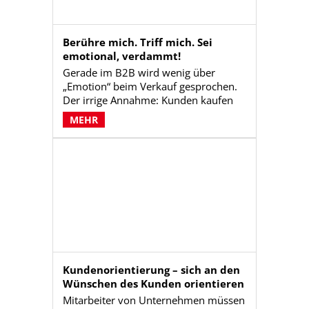
Berühre mich. Triff mich. Sei
emotional, verdammt!
Gerade im B2B wird wenig über
„Emotion“ beim Verkauf gesprochen.
Der irrige Annahme: Kunden kaufen
Technik und wollten Zahlen, Daten
MEHR
und Fakten kennen. Das trifft aber nur
auf die Minderheit der Käufer und
Entscheider zu. Der Rest will – wie im
B2C auch – emotional ergriffen,
berührt und geführt werden. Wer
Emotionen einzusetzen weiß, ist
erfolgreicher.
Kundenorientierung – sich an den
Wünschen des Kunden orientieren
Mitarbeiter von Unternehmen müssen